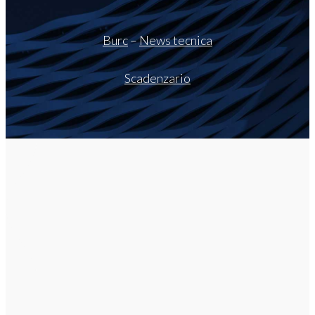
Burc
–
News tecnica
Scadenzario