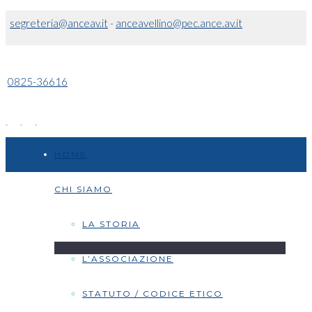
segreteria@anceav.it
-
anceavellino@pec.ance.av.it
0825-36616
HOME
CHI SIAMO
LA STORIA
L’ASSOCIAZIONE
STATUTO / CODICE ETICO