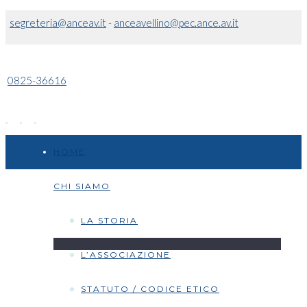
segreteria@anceav.it
-
anceavellino@pec.ance.av.it
0825-36616
HOME
CHI SIAMO
LA STORIA
L’ASSOCIAZIONE
STATUTO / CODICE ETICO