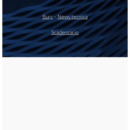
Burc
–
News tecnica
Scadenzario