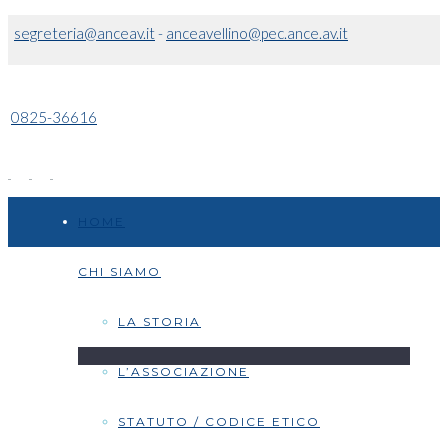
segreteria@anceav.it
-
anceavellino@pec.ance.av.it
0825-36616
HOME
CHI SIAMO
LA STORIA
L’ASSOCIAZIONE
STATUTO / CODICE ETICO