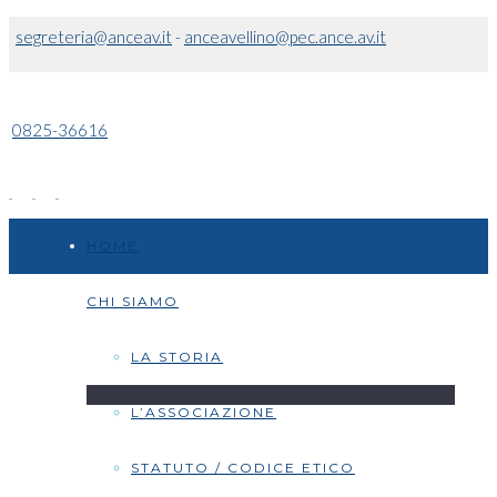
segreteria@anceav.it
-
anceavellino@pec.ance.av.it
0825-36616
HOME
CHI SIAMO
LA STORIA
L’ASSOCIAZIONE
STATUTO / CODICE ETICO