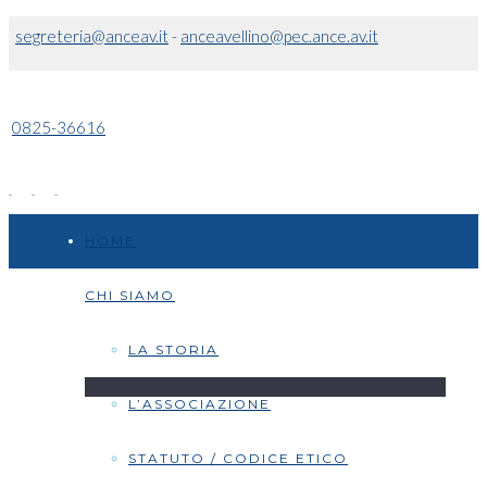
segreteria@anceav.it
-
anceavellino@pec.ance.av.it
0825-36616
HOME
CHI SIAMO
LA STORIA
L’ASSOCIAZIONE
STATUTO / CODICE ETICO