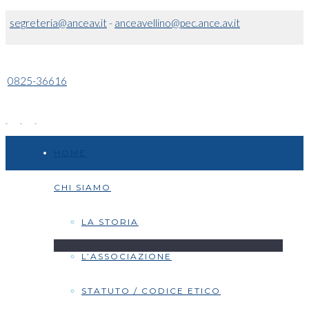
segreteria@anceav.it
-
anceavellino@pec.ance.av.it
0825-36616
HOME
CHI SIAMO
LA STORIA
L’ASSOCIAZIONE
STATUTO / CODICE ETICO