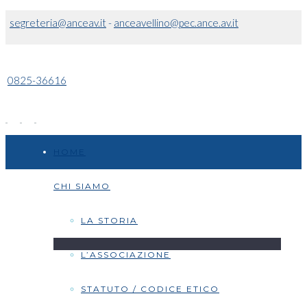
segreteria@anceav.it
-
anceavellino@pec.ance.av.it
0825-36616
HOME
CHI SIAMO
LA STORIA
L’ASSOCIAZIONE
STATUTO / CODICE ETICO