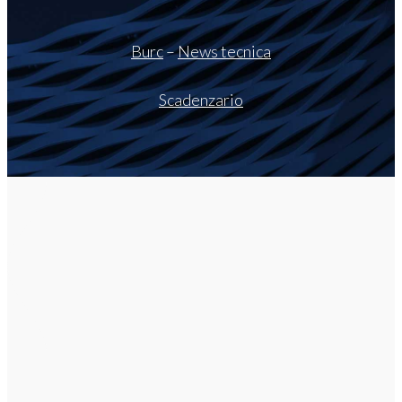
Burc
–
News tecnica
Scadenzario