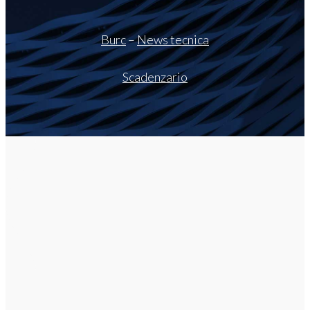
Burc
–
News tecnica
Scadenzario