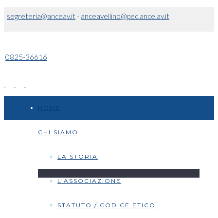
segreteria@anceav.it
-
anceavellino@pec.ance.av.it
0825-36616
HOME
CHI SIAMO
LA STORIA
L’ASSOCIAZIONE
STATUTO / CODICE ETICO