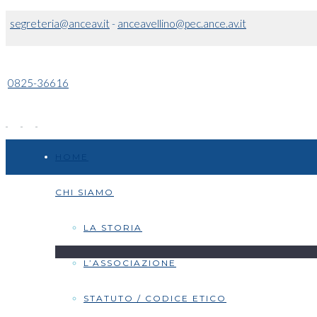
segreteria@anceav.it
-
anceavellino@pec.ance.av.it
0825-36616
HOME
CHI SIAMO
LA STORIA
L’ASSOCIAZIONE
STATUTO / CODICE ETICO