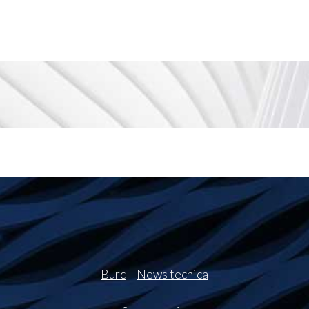
Burc
–
News tecnica