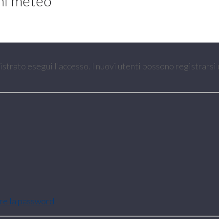
ini meteo
gistrato esegui l'accesso. I nuovi utenti possono registrarsi
are la password