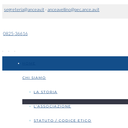
segreteria@anceav.it
-
anceavellino@pec.ance.av.it
0825-36616
HOME
CHI SIAMO
LA STORIA
L’ASSOCIAZIONE
STATUTO / CODICE ETICO