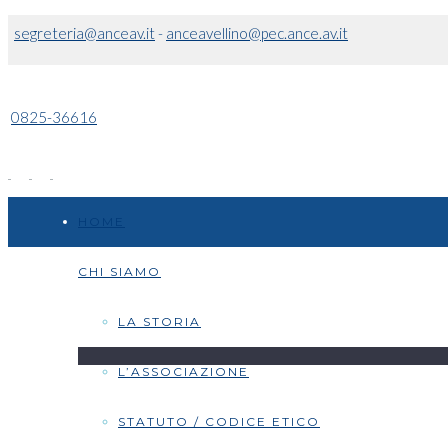
segreteria@anceav.it
-
anceavellino@pec.ance.av.it
0825-36616
HOME
CHI SIAMO
LA STORIA
L’ASSOCIAZIONE
STATUTO / CODICE ETICO