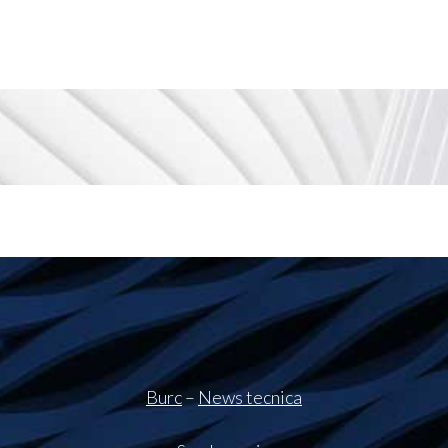
Burc
–
News tecnica