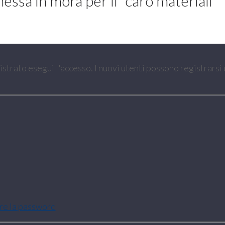
messa in mora per il “caro materiali”
gistrato esegui l'accesso. I nuovi utenti possono registrarsi
are la password