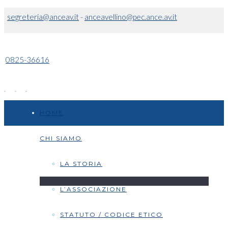
segreteria@anceav.it
-
anceavellino@pec.ance.av.it
0825-36616
HOME
CHI SIAMO
LA STORIA
L’ASSOCIAZIONE
STATUTO / CODICE ETICO