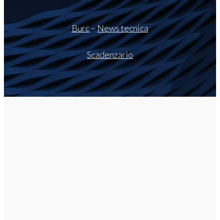
Burc
–
News tecnica
Scadenzario