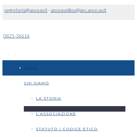
segreteria@anceav.it
-
anceavellino@pec.ance.av.it
0825-36616
HOME
CHI SIAMO
LA STORIA
L’ASSOCIAZIONE
STATUTO / CODICE ETICO