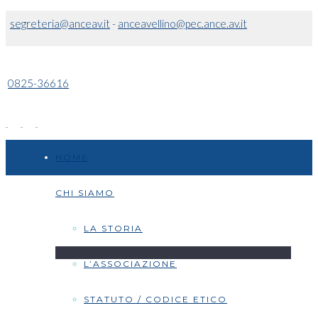
segreteria@anceav.it
-
anceavellino@pec.ance.av.it
0825-36616
HOME
CHI SIAMO
LA STORIA
L’ASSOCIAZIONE
STATUTO / CODICE ETICO