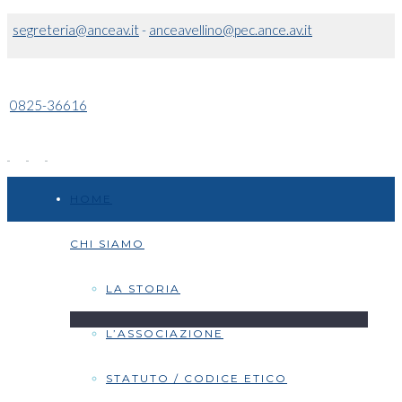
segreteria@anceav.it
-
anceavellino@pec.ance.av.it
0825-36616
HOME
CHI SIAMO
LA STORIA
L’ASSOCIAZIONE
STATUTO / CODICE ETICO