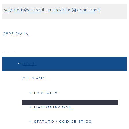
segreteria@anceav.it
-
anceavellino@pec.ance.av.it
0825-36616
HOME
CHI SIAMO
LA STORIA
L’ASSOCIAZIONE
STATUTO / CODICE ETICO