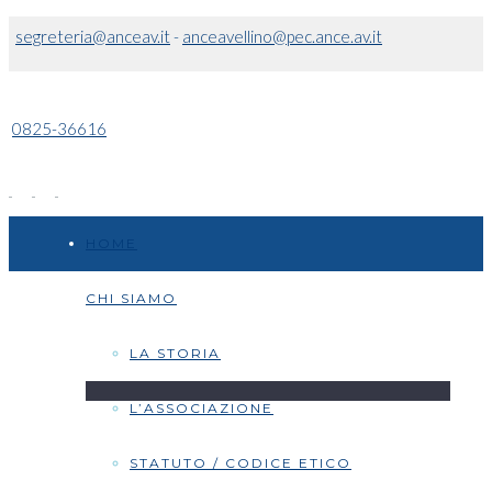
segreteria@anceav.it
-
anceavellino@pec.ance.av.it
0825-36616
HOME
CHI SIAMO
LA STORIA
L’ASSOCIAZIONE
STATUTO / CODICE ETICO