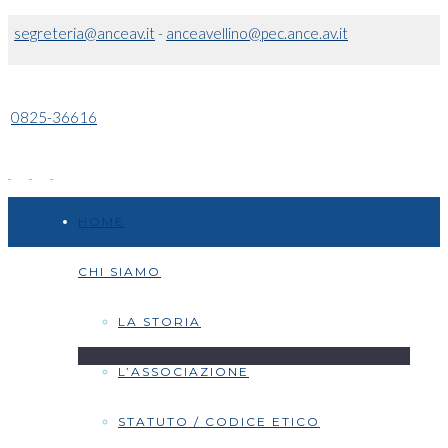
segreteria@anceav.it
-
anceavellino@pec.ance.av.it
0825-36616
HOME
CHI SIAMO
LA STORIA
L’ASSOCIAZIONE
STATUTO / CODICE ETICO