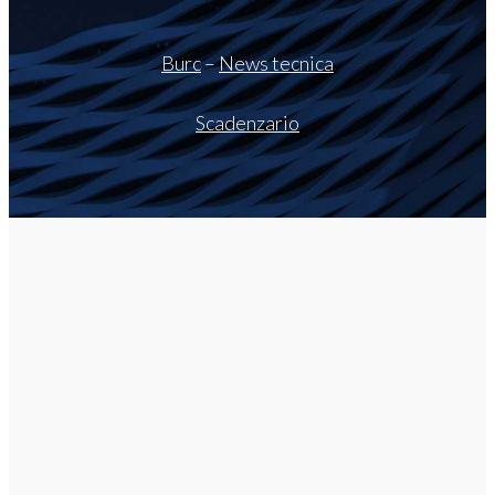
Burc
–
News tecnica
Scadenzario