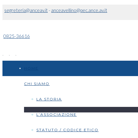
segreteria@anceav.it
-
anceavellino@pec.ance.av.it
0825-36616
HOME
CHI SIAMO
LA STORIA
L’ASSOCIAZIONE
STATUTO / CODICE ETICO