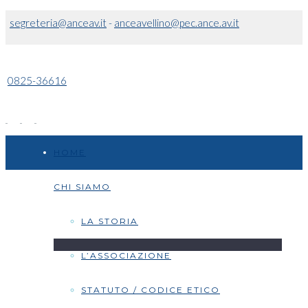
segreteria@anceav.it
-
anceavellino@pec.ance.av.it
0825-36616
HOME
CHI SIAMO
LA STORIA
L’ASSOCIAZIONE
STATUTO / CODICE ETICO