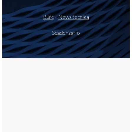
Burc
–
News tecnica
Scadenzario