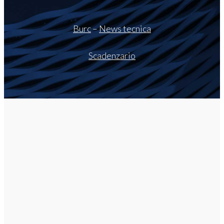
Burc
–
News tecnica
Scadenzario