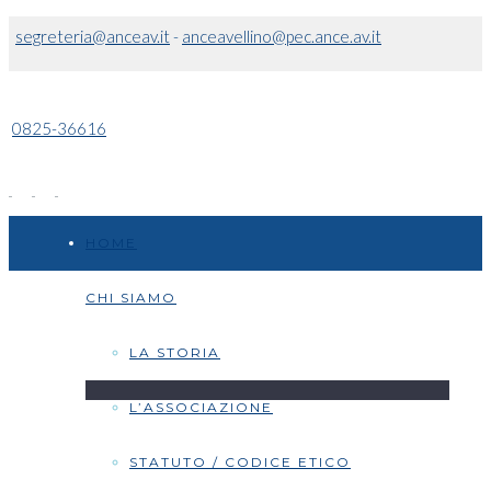
segreteria@anceav.it
-
anceavellino@pec.ance.av.it
0825-36616
HOME
CHI SIAMO
LA STORIA
L’ASSOCIAZIONE
STATUTO / CODICE ETICO