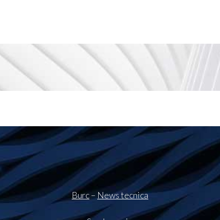
Burc
–
News tecnica