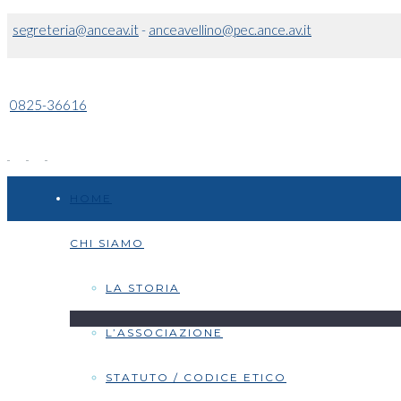
segreteria@anceav.it
-
anceavellino@pec.ance.av.it
0825-36616
HOME
CHI SIAMO
LA STORIA
L’ASSOCIAZIONE
STATUTO / CODICE ETICO