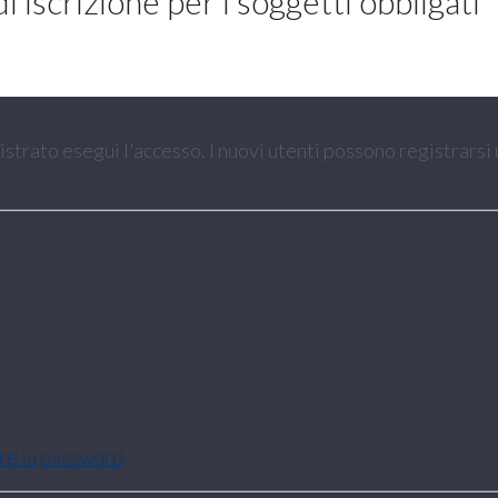
 iscrizione per i soggetti obbligati
gistrato esegui l'accesso. I nuovi utenti possono registrarsi
are la password