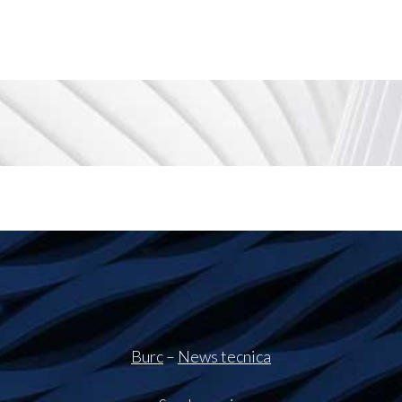
Burc
–
News tecnica