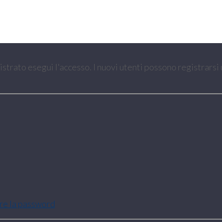
gistrato esegui l'accesso. I nuovi utenti possono registrarsi
are la password