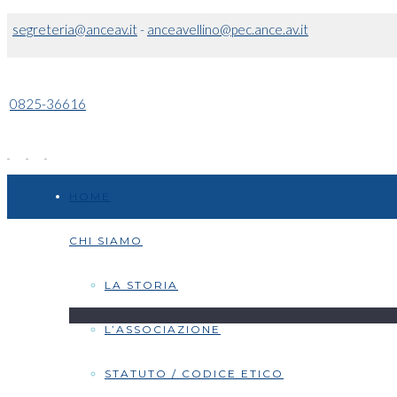
segreteria@anceav.it
-
anceavellino@pec.ance.av.it
0825-36616
HOME
CHI SIAMO
LA STORIA
L’ASSOCIAZIONE
STATUTO / CODICE ETICO