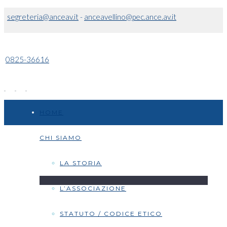
segreteria@anceav.it
-
anceavellino@pec.ance.av.it
0825-36616
HOME
CHI SIAMO
LA STORIA
L’ASSOCIAZIONE
STATUTO / CODICE ETICO