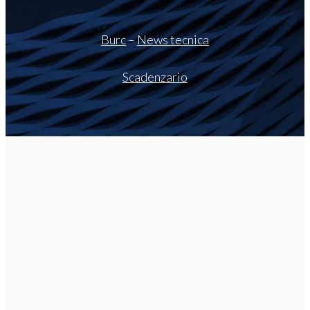
Burc
–
News tecnica
Scadenzario