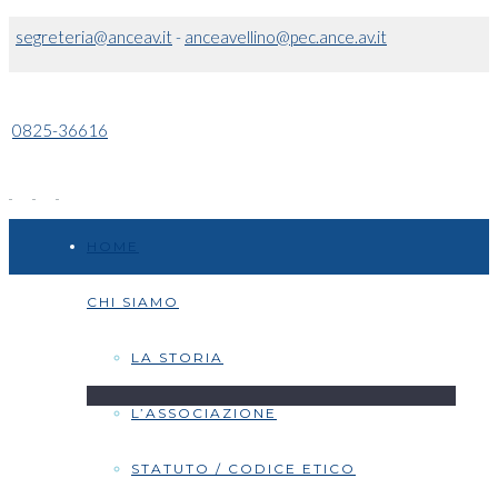
segreteria@anceav.it
-
anceavellino@pec.ance.av.it
0825-36616
HOME
CHI SIAMO
LA STORIA
L’ASSOCIAZIONE
STATUTO / CODICE ETICO