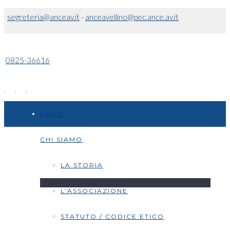
segreteria@anceav.it
-
anceavellino@pec.ance.av.it
0825-36616
HOME
CHI SIAMO
LA STORIA
L’ASSOCIAZIONE
STATUTO / CODICE ETICO