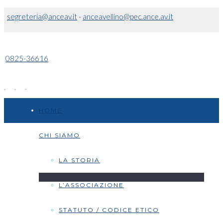
segreteria@anceav.it
-
anceavellino@pec.ance.av.it
0825-36616
HOME
CHI SIAMO
LA STORIA
L’ASSOCIAZIONE
STATUTO / CODICE ETICO