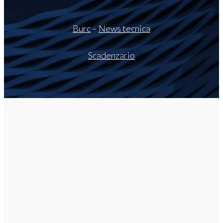
Burc
–
News tecnica
Scadenzario