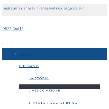
segreteria@anceav.it
-
anceavellino@pec.ance.av.it
0825-36616
HOME
CHI SIAMO
LA STORIA
L’ASSOCIAZIONE
STATUTO / CODICE ETICO