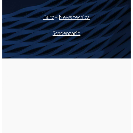
Burc
–
News tecnica
Scadenzario