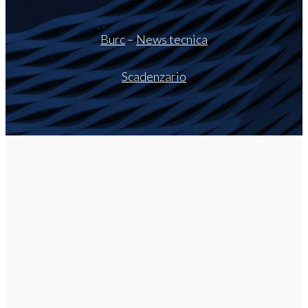
Burc
–
News tecnica
Scadenzario