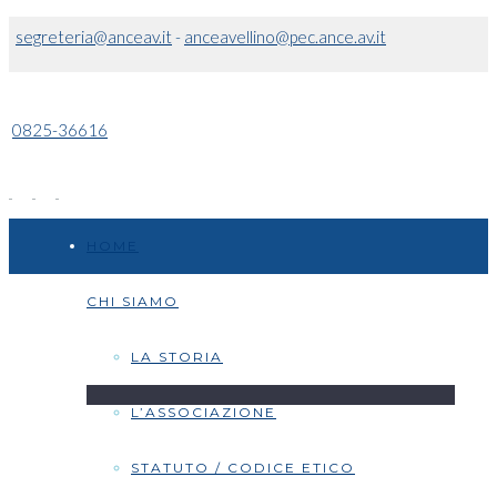
segreteria@anceav.it
-
anceavellino@pec.ance.av.it
0825-36616
HOME
CHI SIAMO
LA STORIA
L’ASSOCIAZIONE
STATUTO / CODICE ETICO