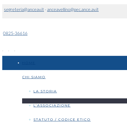
segreteria@anceav.it
-
anceavellino@pec.ance.av.it
0825-36616
HOME
CHI SIAMO
LA STORIA
L’ASSOCIAZIONE
STATUTO / CODICE ETICO