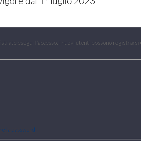
vigore dal 1° luglio 2023
gistrato esegui l'accesso. I nuovi utenti possono registrarsi
are la password