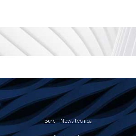
Burc
–
News tecnica