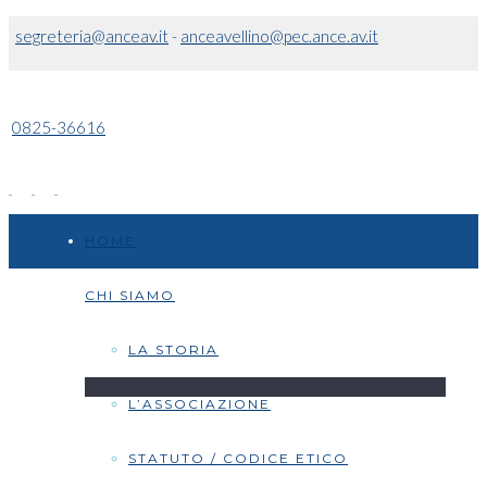
segreteria@anceav.it
-
anceavellino@pec.ance.av.it
0825-36616
HOME
CHI SIAMO
LA STORIA
L’ASSOCIAZIONE
STATUTO / CODICE ETICO