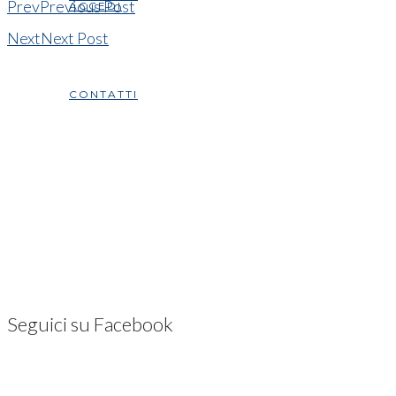
Prev
Previous Post
ACCEDI
Next
Next Post
CONTATTI
Seguici su Facebook