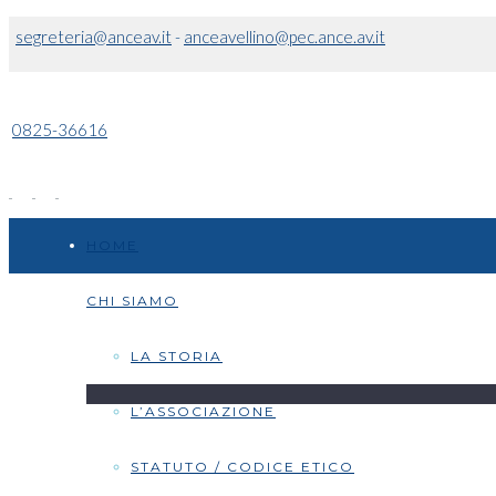
segreteria@anceav.it
-
anceavellino@pec.ance.av.it
0825-36616
HOME
CHI SIAMO
LA STORIA
L’ASSOCIAZIONE
STATUTO / CODICE ETICO