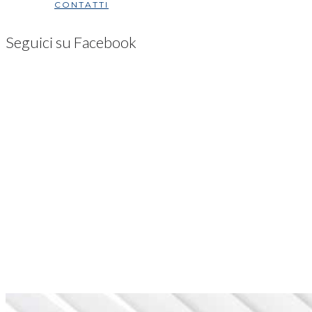
CONTATTI
Seguici su Facebook