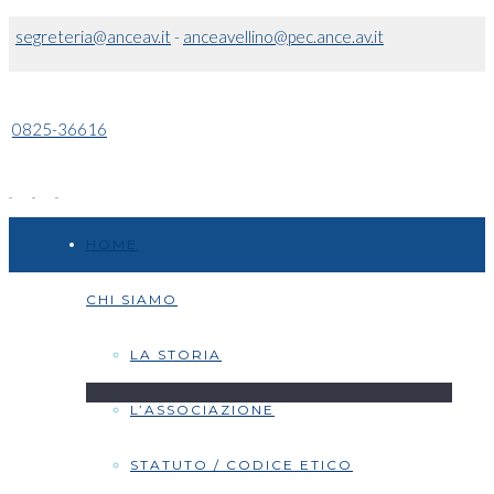
segreteria@anceav.it
-
anceavellino@pec.ance.av.it
0825-36616
HOME
CHI SIAMO
LA STORIA
L’ASSOCIAZIONE
STATUTO / CODICE ETICO