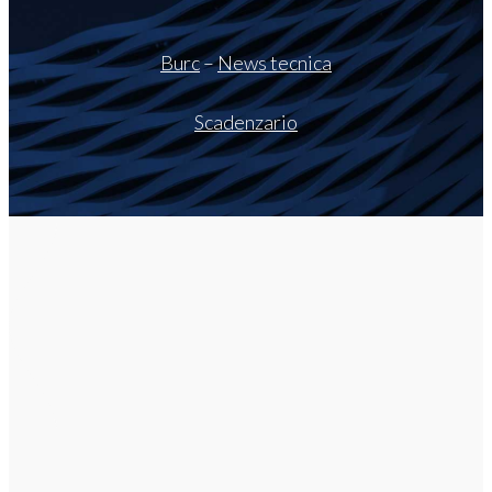
Burc
–
News tecnica
Scadenzario