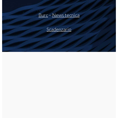
Burc
–
News tecnica
Scadenzario