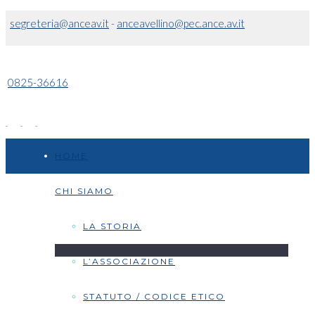
segreteria@anceav.it
-
anceavellino@pec.ance.av.it
0825-36616
HOME
CHI SIAMO
LA STORIA
L’ASSOCIAZIONE
STATUTO / CODICE ETICO