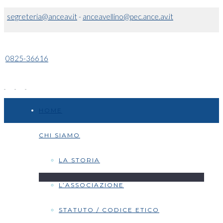
segreteria@anceav.it
-
anceavellino@pec.ance.av.it
0825-36616
HOME
CHI SIAMO
LA STORIA
L’ASSOCIAZIONE
STATUTO / CODICE ETICO