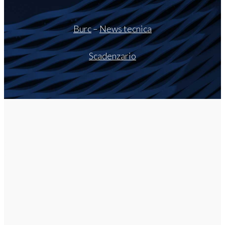
Burc
–
News tecnica
Scadenzario