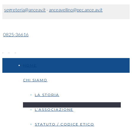
segreteria@anceav.it
-
anceavellino@pec.ance.av.it
0825-36616
HOME
CHI SIAMO
LA STORIA
L’ASSOCIAZIONE
STATUTO / CODICE ETICO