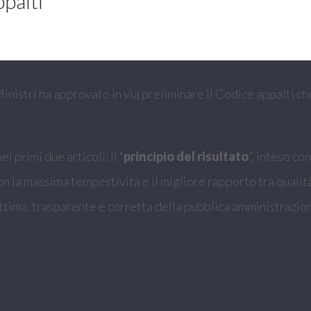
palti
 Ministri ha approvato in via preliminare il Codice appalti 
nei primi due articoli: il “
principio del risultato
”, inteso c
n la massima tempestività e il migliore rapporto tra qualità
ittima, trasparente e corretta della pubblica amministrazion