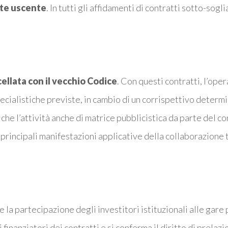
te uscente
. In tutti gli affidamenti di contratti sotto-sogli
cellata con il vecchio Codice
. Con questi contratti, l’op
ialistiche previste, in cambio di un corrispettivo determina
che l’attività anche di matrice pubblicistica da parte del 
 principali manifestazioni applicative della collaborazione 
 la partecipazione degli investitori istituzionali alle gare 
finanziatori dei contratti e si conferma il diritto di prelaz