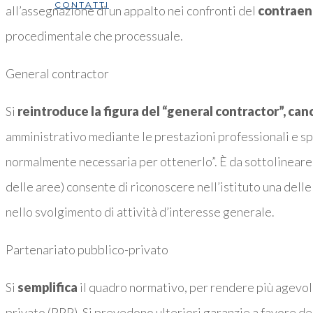
CONTATTI
all’assegnazione di un appalto nei confronti del
contraen
procedimentale che processuale.
General contractor
Si
reintroduce la figura del “general contractor”, can
amministrativo mediante le prestazioni professionali e spec
normalmente necessaria per ottenerlo”. È da sottolineare 
delle aree) consente di riconoscere nell’istituto una delle
nello svolgimento di attività d’interesse generale.
Partenariato pubblico-privato
Si
semplifica
il quadro normativo, per rendere più agevole
privato (PPP). Si prevedono ulteriori garanzie a favore dei 