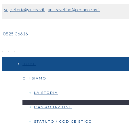
segreteria@anceav.it
-
anceavellino@pec.ance.av.it
0825-36616
HOME
CHI SIAMO
LA STORIA
L’ASSOCIAZIONE
STATUTO / CODICE ETICO