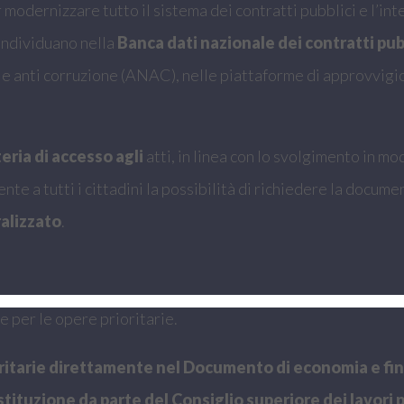
odernizzare tutto il sistema dei contratti pubblici e l’inter
 individuano nella
Banca dati nazionale dei contratti pubb
le anti corruzione (ANAC), nelle piattaforme di approvvigio
eria di accesso agli
atti, in linea con lo svolgimento in mo
te a tutti i cittadini la possibilità di richiedere la docume
ralizzato
.
 per le opere prioritarie.
ioritarie direttamente nel Documento di economia e fi
istituzione da parte del Consiglio superiore dei lavori