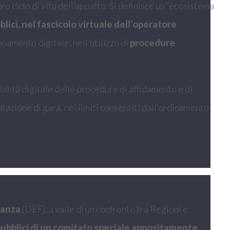
o ciclo di vita dell’appalto. Si definisce un “ecosistema
lici, nel fascicolo virtuale dell’operatore
namento digitale, nell’utilizzo di
procedure
dalità digitale delle procedure di affidamento e di
ntazione di gara, nei limiti consentiti dall’ordinamento
nanza
(DEF), a valle di un confronto tra Regioni e
 pubblici di un comitato speciale appositamente