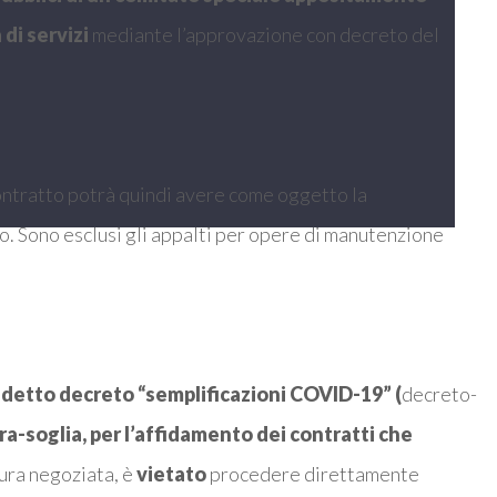
di servizi
mediante l’approvazione con decreto del
 contratto potrà quindi avere come oggetto la
o. Sono esclusi gli appalti per opere di manutenzione
iddetto decreto “semplificazioni COVID-19” (
decreto-
pra-soglia, per l’affidamento dei contratti che
dura negoziata, è
vietato
procedere direttamente