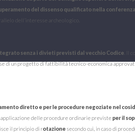
uperamento del dissenso qualificato nella conferenza 
rallelo dell’interesse archeologico.
ntegrato senza i divieti previsti dal vecchio Codice
. Il
se di un progetto di fattibilità tecnico-economica approvat
idamento diretto e per le procedure negoziate nel cos
n applicazione delle procedure ordinarie previste
per il so
lisce il principio di r
otazione
secondo cui, in caso di proce