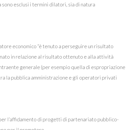
a sono esclusi i termini dilatori, sia di natura
eratore economico “è tenuto a perseguire un risultato
to in relazione al risultato ottenuto e alla attività
contraente generale (per esempio quella di espropriazione
tra la pubblica amministrazione e gli operatori privati
per l’affidamento di progetti di partenariato pubblico-
ione per il promotore.