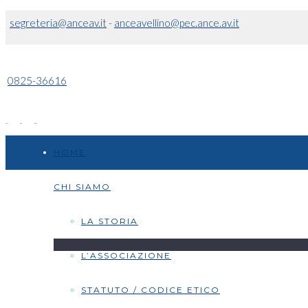
segreteria@anceav.it
-
anceavellino@pec.ance.av.it
0825-36616
HOME
CHI SIAMO
LA STORIA
L’ASSOCIAZIONE
STATUTO / CODICE ETICO