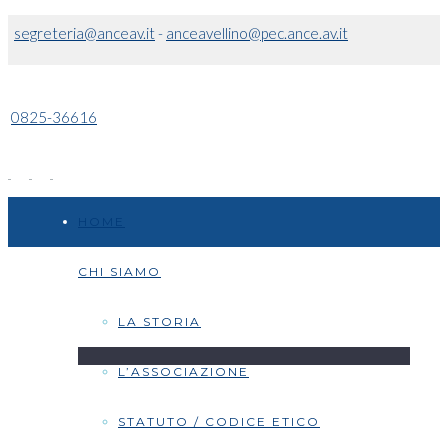
segreteria@anceav.it
-
anceavellino@pec.ance.av.it
0825-36616
HOME
CHI SIAMO
LA STORIA
L’ASSOCIAZIONE
STATUTO / CODICE ETICO