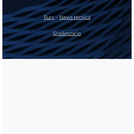
Burc
–
News tecnica
Scadenzario