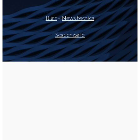
Burc
–
News tecnica
Scadenzario