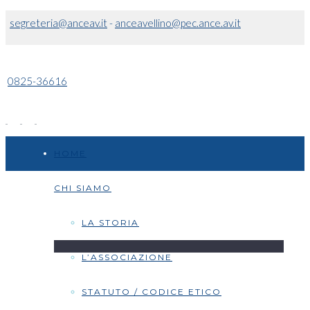
segreteria@anceav.it
-
anceavellino@pec.ance.av.it
0825-36616
HOME
CHI SIAMO
LA STORIA
L’ASSOCIAZIONE
STATUTO / CODICE ETICO