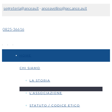
segreteria@anceav.it
-
anceavellino@pec.ance.av.it
0825-36616
HOME
CHI SIAMO
LA STORIA
L’ASSOCIAZIONE
STATUTO / CODICE ETICO