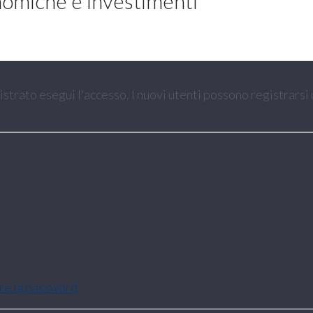
onomiche e investimenti
gistrato esegui l'accesso. I nuovi utenti possono registrarsi
are la password