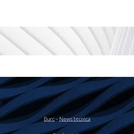
Burc
–
News tecnica