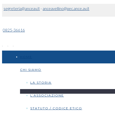
segreteria@anceav.it
-
anceavellino@pec.ance.av.it
0825-36616
HOME
CHI SIAMO
LA STORIA
L’ASSOCIAZIONE
STATUTO / CODICE ETICO