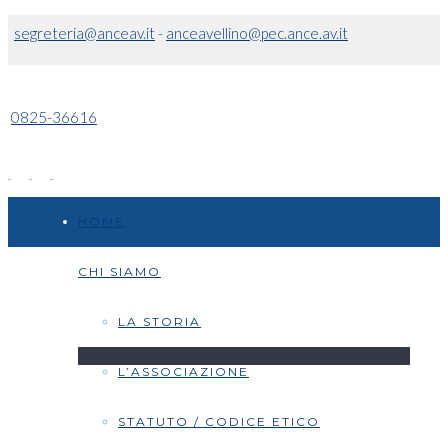
segreteria@anceav.it
-
anceavellino@pec.ance.av.it
0825-36616
HOME
CHI SIAMO
LA STORIA
L’ASSOCIAZIONE
STATUTO / CODICE ETICO