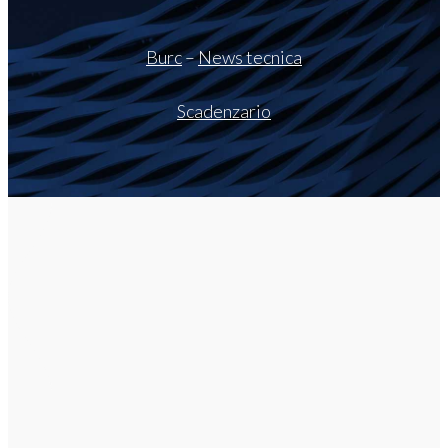
Burc
–
News tecnica
Scadenzario