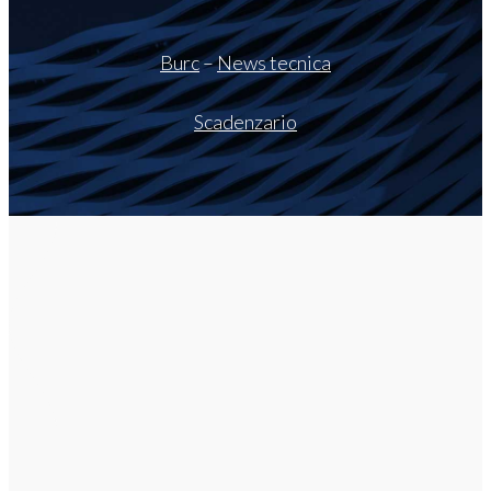
Burc
–
News tecnica
Scadenzario