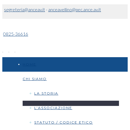
segreteria@anceav.it
-
anceavellino@pec.ance.av.it
0825-36616
HOME
CHI SIAMO
LA STORIA
L’ASSOCIAZIONE
STATUTO / CODICE ETICO