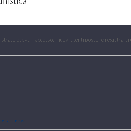
unistica
gistrato esegui l'accesso. I nuovi utenti possono registrarsi
are la password