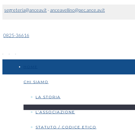
segreteria@anceav.it
-
anceavellino@pec.ance.av.it
0825-36616
HOME
CHI SIAMO
LA STORIA
L’ASSOCIAZIONE
STATUTO / CODICE ETICO