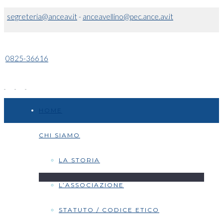
segreteria@anceav.it
-
anceavellino@pec.ance.av.it
0825-36616
HOME
CHI SIAMO
LA STORIA
L’ASSOCIAZIONE
STATUTO / CODICE ETICO