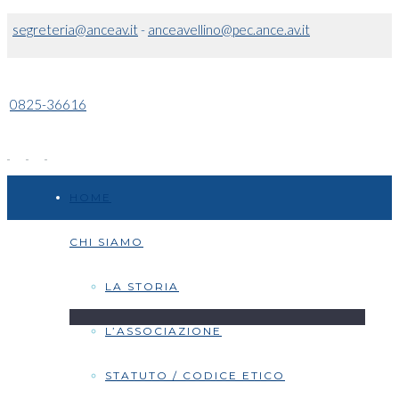
segreteria@anceav.it
-
anceavellino@pec.ance.av.it
0825-36616
HOME
CHI SIAMO
LA STORIA
L’ASSOCIAZIONE
STATUTO / CODICE ETICO