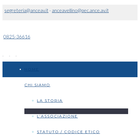
segreteria@anceav.it
-
anceavellino@pec.ance.av.it
0825-36616
HOME
CHI SIAMO
LA STORIA
L’ASSOCIAZIONE
STATUTO / CODICE ETICO