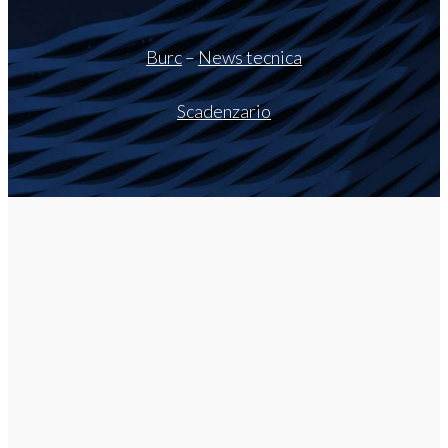
Burc
–
News tecnica
Scadenzario