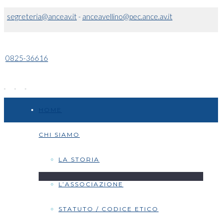
segreteria@anceav.it
-
anceavellino@pec.ance.av.it
0825-36616
HOME
CHI SIAMO
LA STORIA
L’ASSOCIAZIONE
STATUTO / CODICE ETICO