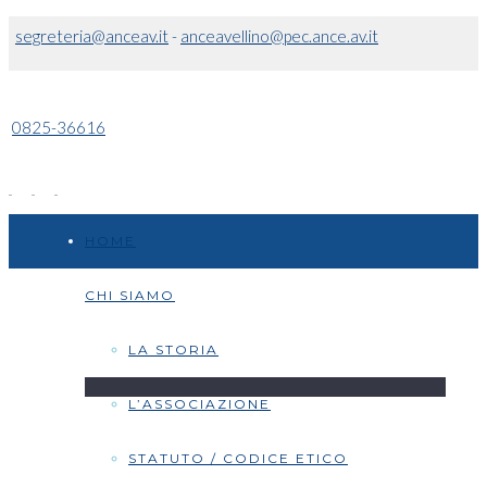
segreteria@anceav.it
-
anceavellino@pec.ance.av.it
0825-36616
HOME
CHI SIAMO
LA STORIA
L’ASSOCIAZIONE
STATUTO / CODICE ETICO